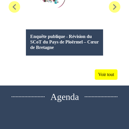
chevron_left
chevron_right
Enquête publique - Révision du
♨️ Plan 
SCoT du Pays de Ploërmel – Cœur
services
de Bretagne
Voir tout
Agenda