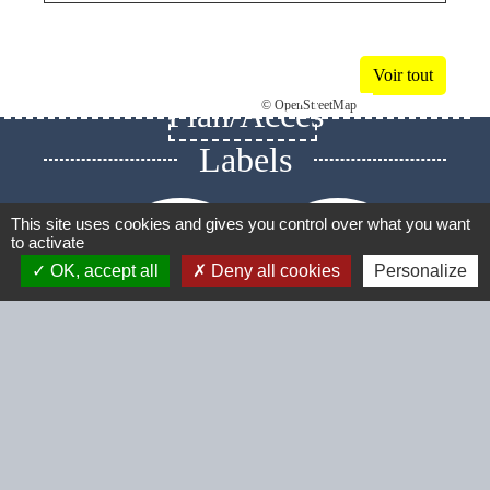
Voir tout
Plan/Accès
© OpenStreetMap
Labels
This site uses cookies and gives you control over what you want
to activate
OK, accept all
Deny all cookies
Personalize
chevron_left
chevron_right