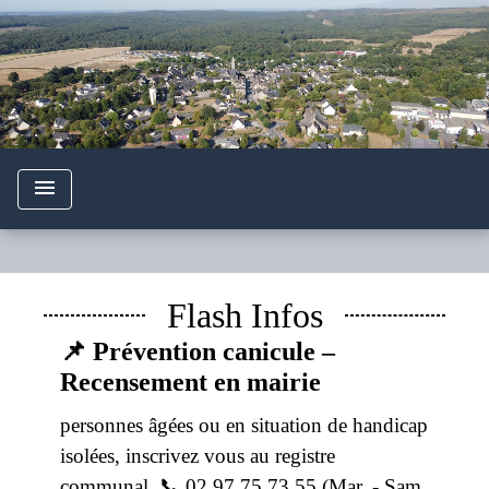
menu
chevron_left
chevron_right
Previous
Next
Flash Infos
📌 Prévention canicule –
Recensement en mairie
personnes âgées ou en situation de handicap
isolées, inscrivez vous au registre
communal. 📞 02 97 75 73 55 (Mar. - Sam.