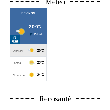
Météo
Recosanté