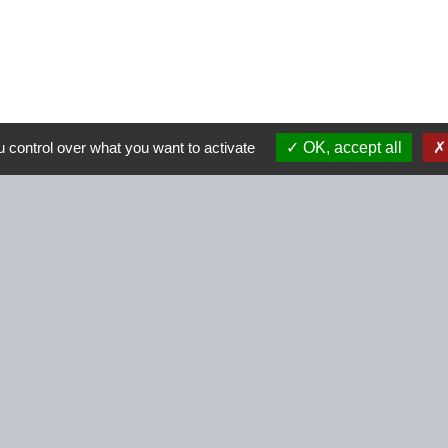
 control over what you want to activate
OK, accept all
Contacts
Commune de Beignon
2 Rue des Perrières
56380 Beignon - FRANCE
+33 2 97 75 73 55
Contact par formulaire