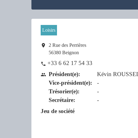
Loisirs
location_on
2 Rue des Perrières
56380 Beignon
+33 6 62 17 54 33
phone
Président(e):
Kévin ROUSS
people
Vice-président(e):
-
Trésorier(e):
-
Secrétaire:
-
Jeu de société