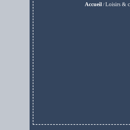
Accueil
Loisirs & c
/