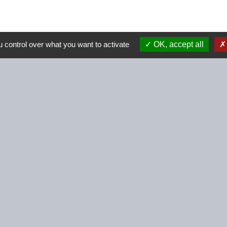
 control over what you want to activate
OK, accept all
Contacts
Commune de Beignon
2 Rue des Perrières
56380 Beignon - FRANCE
+33 2 97 75 73 55
Contact par formulaire