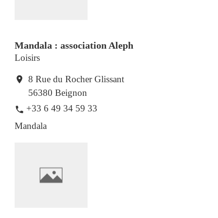
Mandala : association Aleph
Loisirs
8 Rue du Rocher Glissant
location_on
56380 Beignon
+33 6 49 34 59 33
phone
Mandala