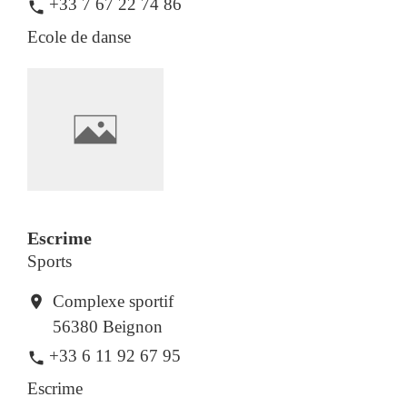
+33 7 67 22 74 86
phone
Ecole de danse
Escrime
Sports
Complexe sportif
location_on
56380 Beignon
+33 6 11 92 67 95
phone
Escrime