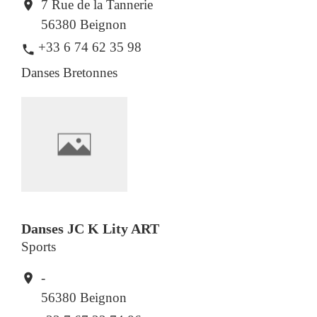
7 Rue de la Tannerie
location_on
56380 Beignon
+33 6 74 62 35 98
phone
Danses Bretonnes
Danses JC K Lity ART
Sports
-
location_on
56380 Beignon