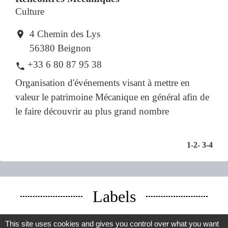
Culture
4 Chemin des Lys
location_on
56380 Beignon
+33 6 80 87 95 38
phone
Organisation d'événements visant à mettre en
valeur le patrimoine Mécanique en général afin de
le faire découvrir au plus grand nombre
1
-2
-
3
-4
Labels
This site uses cookies and gives you control over what you want