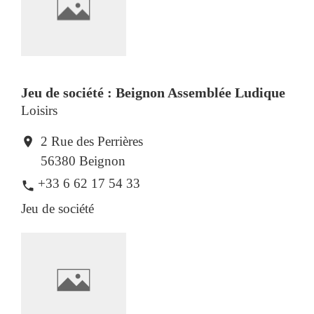
Jeu de société : Beignon Assemblée Ludique
Loisirs
2 Rue des Perrières
location_on
56380 Beignon
+33 6 62 17 54 33
phone
Jeu de société