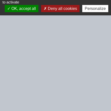
to activate
OK, accept all
Deny all cookies
Personalize
chevron_left
chevron_right
Météo