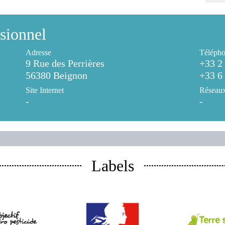
sionnel
Adresse
Télépho
9 Rue des Perrières
+33 2
56380 Beignon
+33 6
Site Internet
Réseaux
-
-
Labels