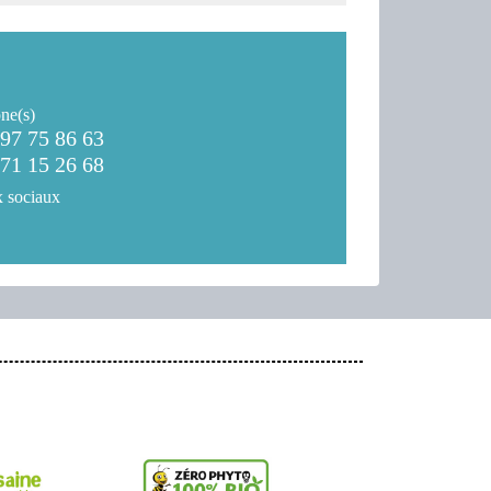
ne(s)
 97 75 86 63
 71 15 26 68
 sociaux