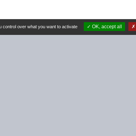
 control over what you want to activate
OK, accept all
Contacts
Commune de Beignon
2 Rue des Perrières
56380 Beignon - FRANCE
+33 2 97 75 73 55
Contact par formulaire